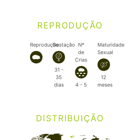
REPRODUÇÃO
Reprodução
Gestação
Nº
Maturidade
de
Sexual
Crias
31 -
35
12
dias
4 - 5
meses
DISTRIBUIÇÃO